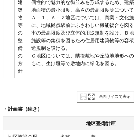
建
個性的で魅力的な街並みを形成するため、建築
築
地面積の最小限度、高さの最高限度等について
物
Ａ－１、Ａ－２地区については、商業・文化施
等
に、地域拠点駅前にふさわしい機能複合を図る
の
率の最高限度及び立体的用途規制を設け、Ｂ地
整
施設等の集積を図るため住居用建築物等の容積
備
途規制を設ける。
の
Ｃ地区については、隣接敷地や丘陵地地形への
方
もに、生け垣等で敷地内に緑化を図る。
針
画面サイズで表示
・計画書（続き）
地区整備計画
地区施設の配
名称
規