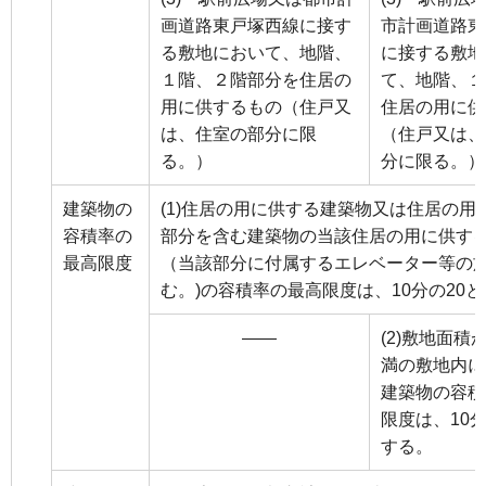
画道路東戸塚西線に接す
市計画道路東
る敷地において、地階、
に接する敷地
１階、２階部分を住居の
て、地階、１
用に供するもの（住戸又
住居の用に供
は、住室の部分に限
（住戸又は、
る。）
分に限る。）
建築物の
(1)住居の用に供する建築物又は住居の用
容積率の
部分を含む建築物の当該住居の用に供す
最高限度
（当該部分に付属するエレベーター等の
む。)の容積率の最高限度は、10分の20
――
(2)敷地面積
満の敷地内に
建築物の容積
限度は、10分
する。