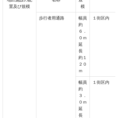
置及び規模
模
歩行者用通路
幅員
１街区内
約
６．
０ｍ
延
長
約１
２０
ｍ
幅員
１街区内
約
３．
０ｍ
延
長