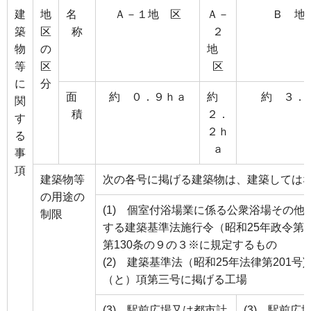
建
地
名
Ａ－１地 区
Ａ－
Ｂ 地
築
区
称
２
物
の
地
等
区
区
に
分
面
約 ０．９ｈａ
約
約 ３．
関
積
２．
す
２ｈ
る
ａ
事
項
建築物等
次の各号に掲げる建築物は、建築しては
の用途の
(1) 個室付浴場業に係る公衆浴場その他
制限
する建築基準法施行令（昭和25年政令第3
第130条の９の３※に規定するもの
(2) 建築基準法（昭和25年法律第201号)
（と）項第三号に掲げる工場
(3) 駅前広場又は都市計
(3) 駅前広