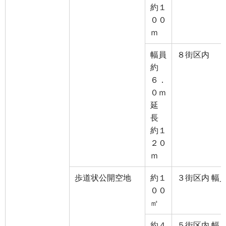
約１
００
ｍ
幅員
８街区内
約
６．
０ｍ
延
長
約１
２０
ｍ
歩道状公開空地
約１
３街区内 幅
００
㎡
約４
５街区内 幅