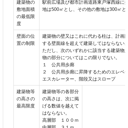
建築物の
駅前広場及び都市計画道路東戸塚西線に
敷地面積
地は500㎡とし、その他の敷地は300㎡と
の最低限
度
壁面の位
建築物の壁又はこれに代わる柱は、計画
置の制限
する壁面線を超えて建築してはならない
ただし、次のいずれかに該当する建築物
物の部分についてはこの限りでない。
１ 公共用歩廊
２ 公共用歩廊に昇降するためのエレベ
エスカレーター、階段又はスロープ
建築物等
建築物等の各部分
の高さの
の高さは、次に掲
最高限度
げる数値を越えて
はならない。
高層部 １００ｍ
中層部 ３１ｍ