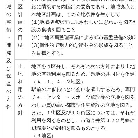
域
区
路に隣接する内陸部の要所であり、地域拠点と
の
計
本地区計画は、この立地条件を生かして
整
画
(１)地域拠点駅前にふさわしいにぎわいを図る
備
の
設の集積を図ること
・
目
(２)土地区画整理事業による都市基盤整備の効
開
標
(３)個性的で魅力的な街並みの形成を図ること
発
を目標とする。
及
土
地区を４区分し、それぞれ次の方針により土地
び
地
地の有効利用を図るため、敷地の共同化を促進
保
利
（Ａ－１、Ａ－２地区）
全
用
駅前のにぎわいと出会いを演出するため、専門
の
の
チャーセンター・スポーツ施設等の立地を図る
方
方
わしい質の高い都市型住宅施設の立地を図る。
針
針
また、１街区及び１０街区については、それぞ
利用を図るものとし、市道今井第３２２号線に
辺環境との調和を図るものとする。
（Ｂ地区）