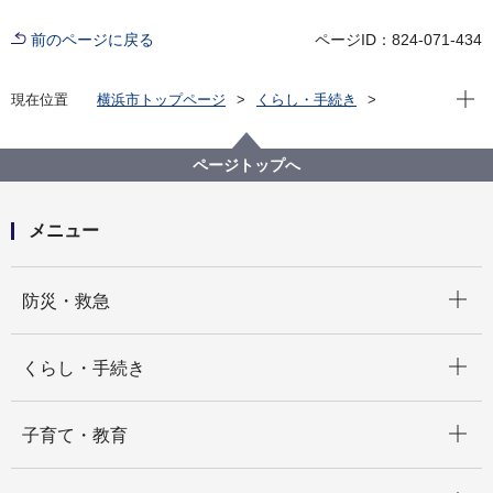
前のページに戻る
ページID：824-071-434
現在位
現在位置
横浜市トップページ
くらし・手続き
まちづくり・環境
都市整備
地区計画・建築協定等
地区計画
各区の地区計画
戸塚区
C-004:東戸塚西地区
ページトップへ
メニュー
開く
防災・救急
開く
くらし・手続き
開く
子育て・教育
開く