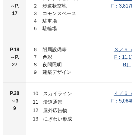
～P.
２ 歩道状空地
F：3,817
17
３ コモンスペース
４ 駐車場
５ 駐輪場
P.18
６ 附属設備等
３／５（
～P.
７ 色彩
F：11,17
27
８ 夜間照明
B）
９ 建築デザイン
P.28
４／５（
10 スカイライン
～3
F：5,064
11 沿道通景
9
12 屋外広告物
13 にぎわい形成