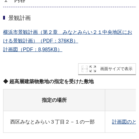
１ 内容
景観計画
横浜市景観計画（第２章 みなとみらい２１中央地区にお
ける景観計画）（PDF：376KB）
計画図（PDF：8,985KB）
画面サイズで表示
◆ 超高層建築物敷地の指定を受けた敷地
指定の場所
西区みなとみらい３丁目２－１の一部
計画図のとお