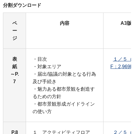
分割ダウンロード
ペ
内容
A3版
ー
ジ
表
・目次
１／５（
紙
・対象エリア
F：2,969
～P.
・届出/協議の対象となる行為
7
及び手続き
・魅力ある都市景観を創造す
るための方針
・都市景観形成ガイドライン
の使い方
P.8
１ アクティビティフロア
２／５（