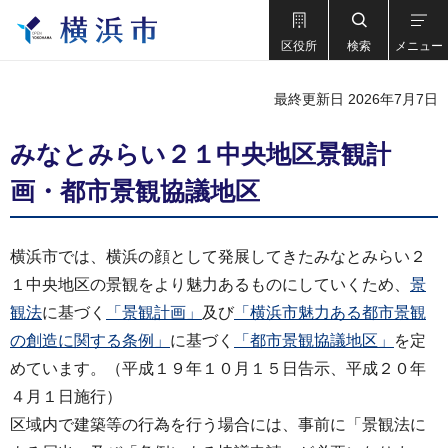
区役所
検索
メニュー
最終更新日 2026年7月7日
みなとみらい２１中央地区景観計
画・都市景観協議地区
横浜市では、横浜の顔として発展してきたみなとみらい２
１中央地区の景観をより魅力あるものにしていくため、
景
観法
に基づく
「景観計画」
及び
「横浜市魅力ある都市景観
の創造に関する条例」
に基づく
「都市景観協議地区」
を定
めています。（平成１９年１０月１５日告示、平成２０年
４月１日施行）
区域内で建築等の行為を行う場合には、事前に「景観法に