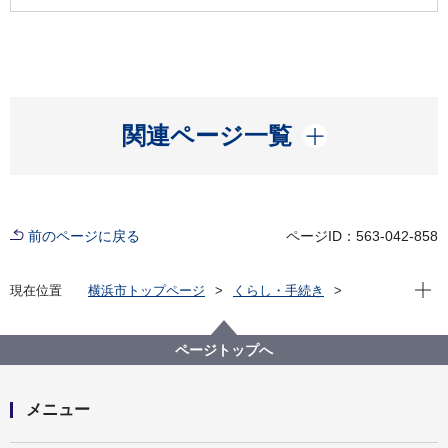
開く
関連ページ一覧
前のページに戻る
ページID：563-042-858
現在位
現在位置
横浜市トップページ
くらし・手続き
まちづくり・環境
都市整備
みなとみらい２１地区のまちづくり
景観計画・都市景観協議地区の策定
ページトップへ
みなとみらい２１中央地区景観計画・都市景観協議地
区
メニュー