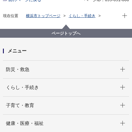
現在位
現在位置
横浜市トップページ
くらし・手続き
まちづくり・環境
温暖化対策
各種取組
次世代自動車
公共施設ＥＶ充電ステーションの事業提案を募集※受
ページトップへ
付終了
メニュー
開く
防災・救急
開く
くらし・手続き
開く
子育て・教育
開く
健康・医療・福祉