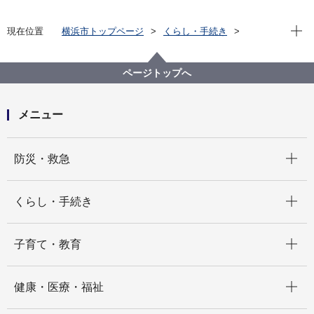
現在位
現在位置
横浜市トップページ
くらし・手続き
まちづくり・環境
農地・農作物
横浜で農業・農体験「ふれる・親しむ」
横浜ふるさと村
ページトップへ
「寺家ふるさと村」（青葉区寺家町）
寺家ふるさと村とは
メニュー
開く
防災・救急
開く
くらし・手続き
開く
子育て・教育
開く
健康・医療・福祉