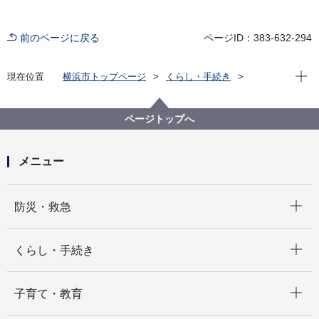
前のページに戻る
ページID：383-632-294
現在位
現在位置
横浜市トップページ
くらし・手続き
まちづくり・環境
農地・農作物
環境活動支援センター
環境活動支援センター見ごろの植物紹介
ページトップへ
メニュー
開く
防災・救急
開く
くらし・手続き
開く
子育て・教育