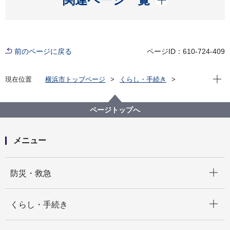
前のページに戻る
ページID：610-724-409
現在位
現在位置
横浜市トップページ
くらし・手続き
まちづくり・環境
交通
地域公共交通施策
地域公共交通を「増やす」取組
（旧制度：令和６年度まで）横浜市地域交通サポート
ページトップへ
事業
地域交通サポート事業の流れと支援内容
メニュー
開く
防災・救急
開く
くらし・手続き
開く