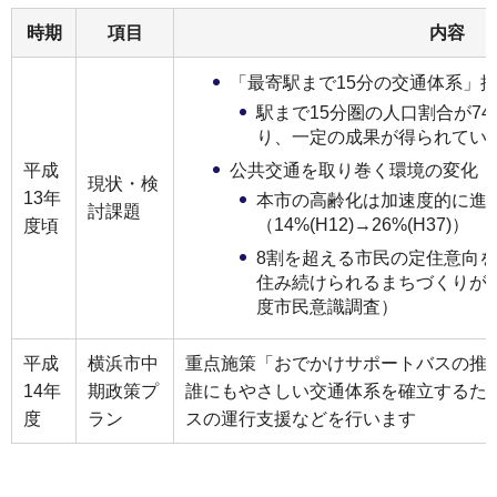
時期
項目
内容
「最寄駅まで15分の交通体系」
駅まで15分圏の人口割合が74%(H
り、一定の成果が得られてい
公共交通を取り巻く環境の変化
平成
現状・検
13年
本市の高齢化は加速度的に進
討課題
（14%(H12)→26%(H37)）
度頃
8割を超える市民の定住意向
住み続けられるまちづくりが求
度市民意識調査）
平成
横浜市中
重点施策「おでかけサポートバスの推
14年
期政策プ
誰にもやさしい交通体系を確立するた
度
ラン
スの運行支援などを行います