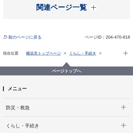
開く
関連ページ一覧
前のページに戻る
ページID：204-470-818
現在位
現在位置
横浜市トップページ
くらし・手続き
まちづくり・環境
交通
地域公共交通施策
地域公共交通を「増やす」取組
（旧制度：令和６年度まで）横浜市地域交通サポート
ページトップへ
事業
地域交通サポート事業ができるまで
メニュー
開く
防災・救急
開く
くらし・手続き