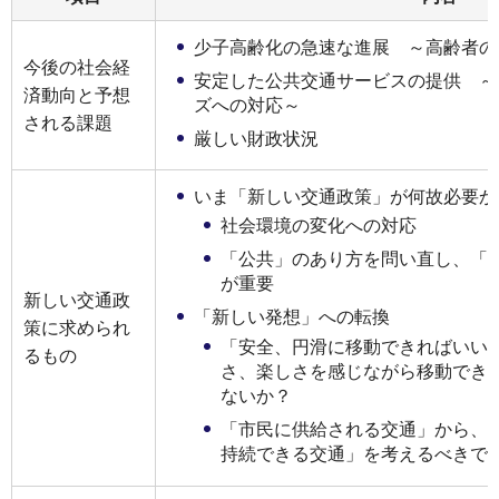
少子高齢化の急速な進展 ～高齢者の
今後の社会経
安定した公共交通サービスの提供 ～
済動向と予想
ズへの対応～
される課題
厳しい財政状況
いま「新しい交通政策」が何故必要か
社会環境の変化への対応
「公共」のあり方を問い直し、「
が重要
新しい交通政
「新しい発想」への転換
策に求められ
「安全、円滑に移動できればいい
るもの
さ、楽しさを感じながら移動でき
ないか？
「市民に供給される交通」から、
持続できる交通」を考えるべきで