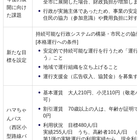
全市に展開した場合、財政負担が増加しま
開に向け
行政が実施主体であったため、事業の安定
た課題
住民の協力（参加意識）や費用負担に対す
持続可能な行政システムの構築・市民との協
[本格運行への条件]
安定的で持続可能な運行を行うため「運行
新たな目
う」こと
標を設定
地域で運行組織を立ち上げること
運行支援金（広告収入、協賛金）を募集す
基本運賃 大人210円、小児110円（敬老
可）
割引運賃 70歳以上の人は、年齢が証明で
ハマちゃ
0円
んバス
利用状況 目標480人/日
（西区小
実績255人/日 うち、高齢者101人/日 （
型路線バ
第1弾の実験運行の利用実績から、現金利用者