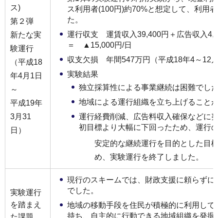
ス)
ス利用者(100円)約70%と想定して、利
た。
第２弾
運行収支 運賃収入39,400円＋広告収入4,1
新たな実
＝ ▲15,000円/日
験運行
収支欠損 年間547万円（平成18年4～12
（平成18
実験結果
年4月1日
独立採算性による事業継続は困難でし
～
地域による運行組織を立ち上げること
平成19年
運行経費削減、広告料収入確保などに
3月31
初目標より大幅に下回ったため、運行
日）
安定的な継続運行を目的とした目
め、実験運行を終了しました。
現行のスキームでは、財政支援に頼らずに
でした。
実験運行
を踏まえ
地域の移動手段を住民が積極的に利用して
持ち、自主的に行動できる地域組織を発掘
た課題