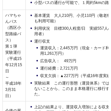
小型バスの通行が可能で、１周約5kmの路
ハマちゃ
基本運賃 大人210円、小児110円（敬老
も利用可能）
んバス
（西区小
利用状況 目標300人程度/日 実績557
型路線バ
用者）
ス）
運行収支
第１弾
運賃収入：2,445万円（現金・カード利
実験運行
用1,261万円）
（平成15
広告収入： 49万円
年12月15
運行経費：2,721万円
日
収支欠損：▲227万円（平成16年度実
～
実験結果 この運行形態（運賃体系）では
平成18年
ないことから、このまま本格運行に移行す
3月31
た。
日）
上記の結果より、運賃収入増加による収支
今後の展