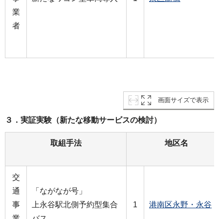
業
者
画面サイズで表示
３．実証実験（新たな移動サービスの検討）
取組手法
地区名
交
通
「ながなが号」
事
上永谷駅北側予約型集合
1
港南区永野・永谷
業
バス