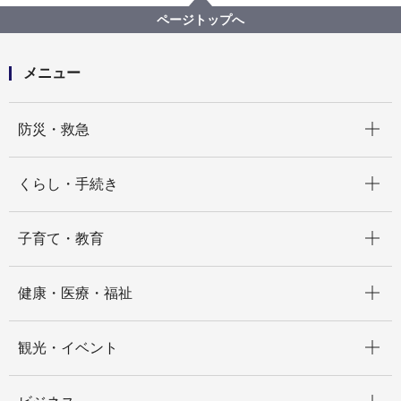
（旧制度：令和６年度まで）横浜市地域交通サポート
ページトップへ
事業
横浜市地域交通サポート事業
メニュー
開く
防災・救急
開く
くらし・手続き
開く
子育て・教育
開く
健康・医療・福祉
開く
観光・イベント
開く