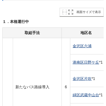
画面サイズで表示
１．本格運行中
取組手法
地区名
金沢区六浦
港南区日野ケ丘
*1
金沢区片吹
*1
新たなバス路線導入
6
緑区武蔵中山台
*1