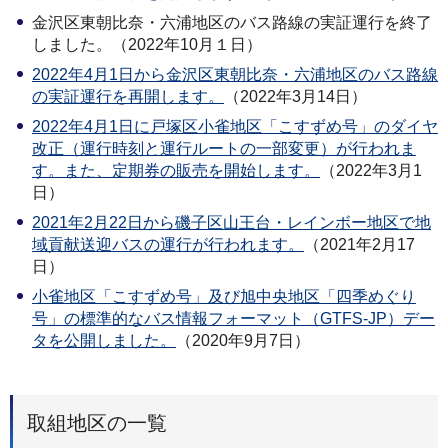
金沢区東朝比奈・六浦地区のバス路線の実証運行を終了
しました。（2022年10月１日）
2022年4月1日から金沢区東朝比奈・六浦地区のバス路線
の実証運行を再開します。
（2022年3月14日）
2022年4月1日に戸塚区小雀地区「こすずめ号」のダイヤ
改正（運行時刻と運行ルートの一部変更）が行われま
す。また、定期券の販売を開始します。
（2022年3月1
日）
2021年2月22日から磯子区山王台・レインボー地区で地
域貢献送迎バスの運行が行われます。
（2021年2月17
日）
小雀地区「こすずめ号」及び旭中央地区「四季めぐり
号」の標準的なバス情報フォーマット（GTFS-JP）デー
タを公開しました。
（2020年9月7日）
取組地区の一覧