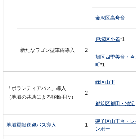
金沢区高舟台
戸塚区小雀
*1
新たなワゴン型車両導入
2
旭区四季美台・今
町
*1
緑区山下
「ボランティアバス」導入
2
（地域の共助による移動手段）
都筑区都田・池辺
磯子区山王台・レ
地域貢献送迎バス導入
1
ンボー