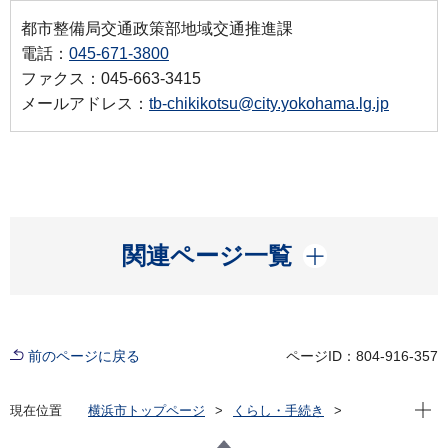
都市整備局交通政策部地域交通推進課
電話：
045-671-3800
ファクス：045-663-3415
メールアドレス：
tb-chikikotsu@city.yokohama.lg.jp
開く
関連ページ一覧
前のページに戻る
ページID：804-916-357
現在位
現在位置
横浜市トップページ
くらし・手続き
まちづくり・環境
交通
地域公共交通施策
地域公共交通を「増やす」取組