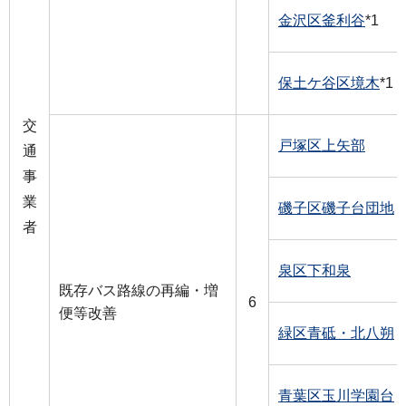
金沢区釜利谷
*1
保土ケ谷区境木
*1
交
戸塚区上矢部
通
事
業
磯子区磯子台団地
者
泉区下和泉
既存バス路線の再編・増
6
便等改善
緑区青砥・北八朔
青葉区玉川学園台