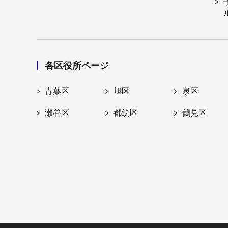
各区役所ページ
青葉区
旭区
泉区
瀬谷区
都筑区
鶴見区