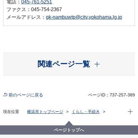
電話：
045-761-5251
ファクス：045-754-2367
メールアドレス：
gk-nambuwtp@city.yokohama.lg.jp
開く
関連ページ一覧
前のページに戻る
ページID：737-257-389
現在位
現在位置
横浜市トップページ
くらし・手続き
まちづくり・環境
河川・下水道
下水道
水再生センター・事務所
水再生センター等の紹介
南部水再生センター
ページトップへ
施設見学