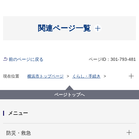
開く
関連ページ一覧
前のページに戻る
ページID：301-793-481
現在位
現在位置
横浜市トップページ
くらし・手続き
まちづくり・環境
河川・下水道
下水道
水再生センター・事務所
水再生センター等の紹介
ページトップへ
メニュー
開く
防災・救急