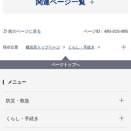
開く
関連ページ一覧
前のページに戻る
ページID：480-015-885
現在位
現在位置
横浜市トップページ
くらし・手続き
まちづくり・環境
河川・下水道
下水道
水再生センター・事務所
設備課工事事務所
ページトップへ
メニュー
開く
防災・救急
開く
くらし・手続き
開く