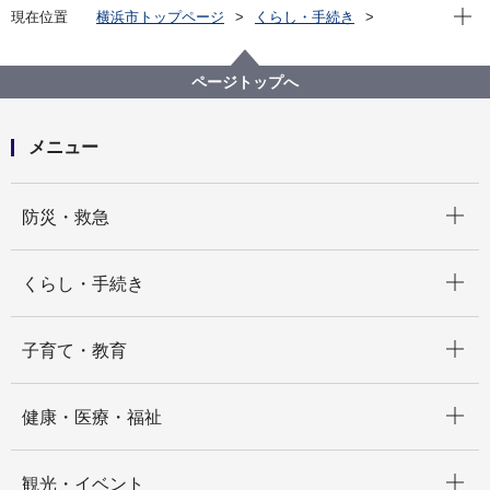
現在位
現在位置
横浜市トップページ
くらし・手続き
まちづくり・環境
環境保全
環境活動
野生鳥獣
捕獲動物の回収
ページトップへ
メニュー
開く
防災・救急
開く
くらし・手続き
開く
子育て・教育
開く
健康・医療・福祉
開く
観光・イベント