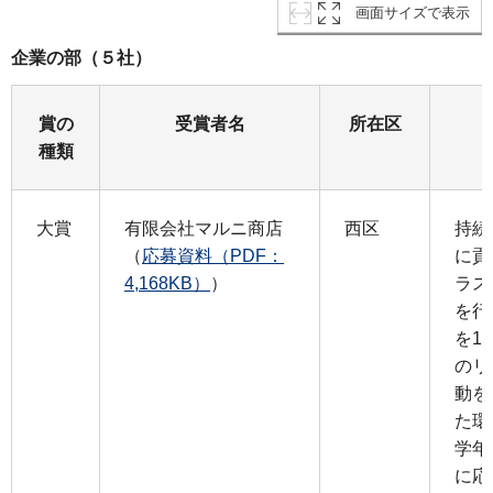
画面サイズで表示
企業の部（５社）
賞の
受賞者名
所在区
種類
大賞
有限会社マルニ商店
西区
持続
（
応募資料（PDF：
に貢
4,168KB）
）
ラス
を行
を1
のリ
動を
た環
学年
に応