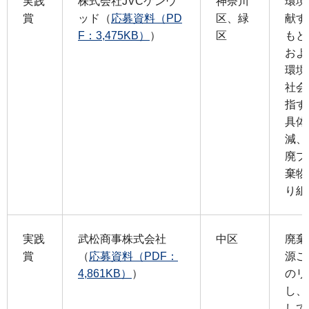
実践
株式会社JVCケンウ
神奈川
環境
賞
ッド（
応募資料（PD
区、緑
献す
F：3,475KB）
）
区
もと
およ
環境
社会
指す
具体
減、
廃プ
棄物
り組
実践
武松商事株式会社
中区
廃棄
賞
（
応募資料（PDF：
源ご
4,861KB）
）
のリ
し、
して