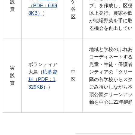
践
ケ
（PDF：6,99
プ」を作成し、区役
賞
谷
8KB）
）
以上発行。農家や飲
区
が地場野菜を手に取
る機会を創出してい
地域と学校のふれあ
コーディネートする
ボランティア
児童・生徒・保護者
実
大鳥（
応募資
中
ンティアの「クリー
践
料（PDF：1,
区
隣の各学校からスタ
賞
329KB）
）
ごみ拾いしながら本
頂公園クリーンアッ
動を中心に22年継続