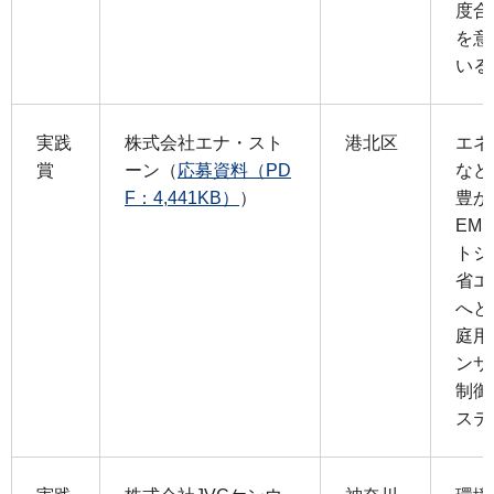
度合
を意
いる
実践
株式会社エナ・スト
港北区
エネ
賞
ーン（
応募資料（PD
など
F：4,441KB）
）
豊か
EM
トシ
省エ
へと
庭用
ンサ
制御
ステ