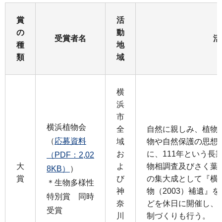
賞
活
の
動
受賞者名
活
種
地
類
域
横
浜
市
横浜植物会
全
自然に親しみ、植物
（
応募資料
域
物や自然保護の思想
お
に、111年という長
（PDF：2,02
大
よ
物相調査及びさく葉
8KB）
）
賞
び
の集大成として『横浜
＊生物多様性
神
物（2003）補遺』
特別賞 同時
奈
どを休日に開催し、
受賞
川
制づくりも行う。