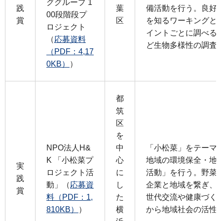
ググループ 1
践
葉
備活動を行う。良好
00段階段プ
賞
区
を知るワーキングと
ロジェクト
イントごとに調べる
（
応募資料
ど生物多様性の調査
（PDF：4,17
0KB）
）
都
筑
区
を
NPO法人H&
中
「小松菜」をテーマ
K 「小松菜プ
心
地域の環境保全・地
実
ロジェクト活
に
活動」を行う。野菜
践
動」（
応募資
し
企業と地域を繋ぎ、
賞
料（PDF：1,
た
世代交流や健康づく
810KB）
）
横
から地域社会の活性