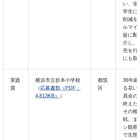
い、全
学生に
削減を
ルマイ
徒に配
介し、
売を行
にも取
実践
横浜市立折本小学校
都筑
36年
賞
（
応募書類（PDF：
区
る花い
4,813KB）
）
員会の
終えた
その種
戦。ま
シ観察
で生態