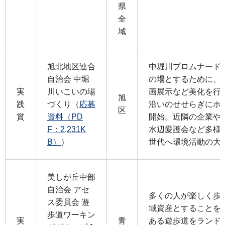
県
全
域
旭北地区連合
中堀川プロムナード
自治会 中堀
の場とするために、
実
川いこいの場
画展示など美化を行
旭
践
づくり（
応募
沿いのせせらぎにホ
区
賞
資料（PD
開始。近隣の企業や
F：2,231K
水辺愛護会など多様
B）
）
世代へ環境活動の大
美しが丘中部
自治会 アセ
多くの人が楽しく歩
ス委員会 遊
域資産とすることを
歩道ワーキン
実
青
ある遊歩道をランド