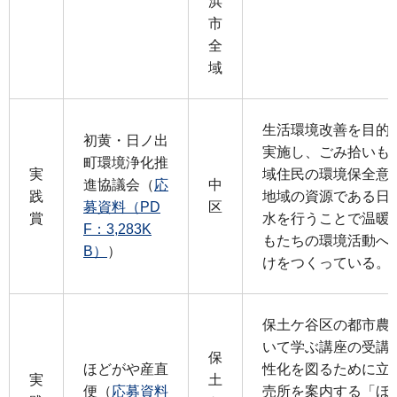
浜
市
全
域
生活環境改善を目的
初黄・日ノ出
実施し、ごみ拾いも
町環境浄化推
実
域住民の環境保全意
進協議会（
応
中
践
地域の資源である日
募資料（PD
区
賞
水を行うことで温暖
F：3,283K
もたちの環境活動へ
B）
）
けをつくっている。
保土ケ谷区の都市農
いて学ぶ講座の受講
保
ほどがや産直
性化を図るために立
実
土
便（
応募資料
売所を案内する「ほ