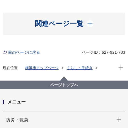
開く
関連ページ一覧
前のページに戻る
ページID：627-921-783
現在位
現在位置
横浜市トップページ
くらし・手続き
まちづくり・環境
環境保全
環境活動
横浜環境活動賞
第28回横浜環境活動賞
ページトップへ
メニュー
開く
防災・救急