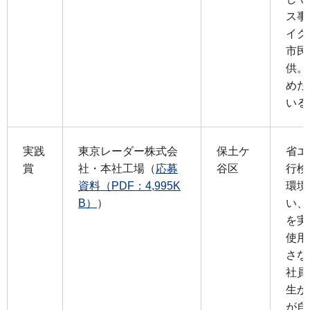
ス事
イク
市民
供。
めた
いる
実践
東京レーダー株式会
保土ケ
省エ
賞
社・本社工場（
応募
谷区
行検
資料（PDF：4,995K
環境
B）
）
い、
を実
使用
さな
社員
生か
が自