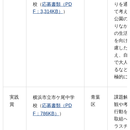
校（
応募書類（PD
りを通
F：3,314KB）
）
て考え
公園の
りなが
の生活
を向け
慮した
え、自
で大人
るなど
極的に
実践
青葉
課題解
横浜市立市ケ尾中学
賞
区
観や考
校（
応募書類（PD
行動を
F：786KB）
）
取組へ
ラスチ