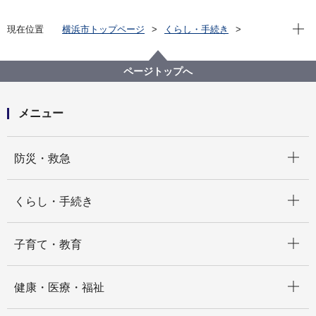
現在位
現在位置
横浜市トップページ
くらし・手続き
まちづくり・環境
環境保全
環境活動
エシカル消費プレゼントキャンペーン
エシカル消費について楽しく学ぼう！
ページトップへ
メニュー
開く
防災・救急
開く
くらし・手続き
開く
子育て・教育
開く
健康・医療・福祉