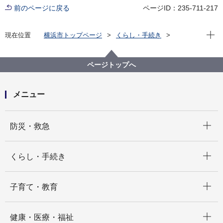
前のページに戻る
ページID：235-711-217
現在位
現在位置
横浜市トップページ
くらし・手続き
まちづくり・環境
環境保全
環境活動
横浜RCEネットワーク
ページトップへ
メニュー
開く
防災・救急
開く
くらし・手続き
開く
子育て・教育
開く
健康・医療・福祉