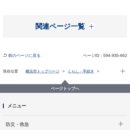
開く
関連ページ一覧
前のページに戻る
ページID：594-935-662
現在位
現在位置
横浜市トップページ
くらし・手続き
まちづくり・環境
道路
管理・占用・資産活用
資産活用
道路高架下、道路予定区域等の有効活用
ページトップへ
会議録・資料
メニュー
開く
防災・救急