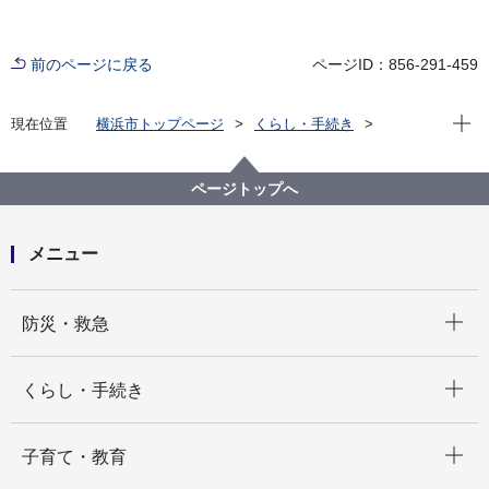
前のページに戻る
ページID：856-291-459
現在位
現在位置
横浜市トップページ
くらし・手続き
まちづくり・環境
道路
管理・占用・資産活用
資産活用
道路高架下、道路予定区域等の有効活用
ページトップへ
会議録・資料
第42回横浜市道路高架下等利用計画検討会 資料
メニュー
開く
防災・救急
開く
くらし・手続き
開く
子育て・教育