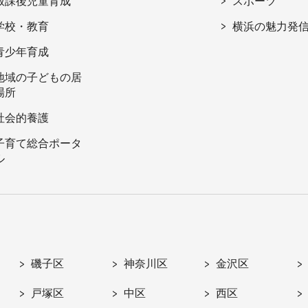
放課後児童育成
スポーツ
学校・教育
横浜の魅力発
青少年育成
地域の子どもの居
場所
社会的養護
子育て総合ポータ
ル
磯子区
神奈川区
金沢区
戸塚区
中区
西区