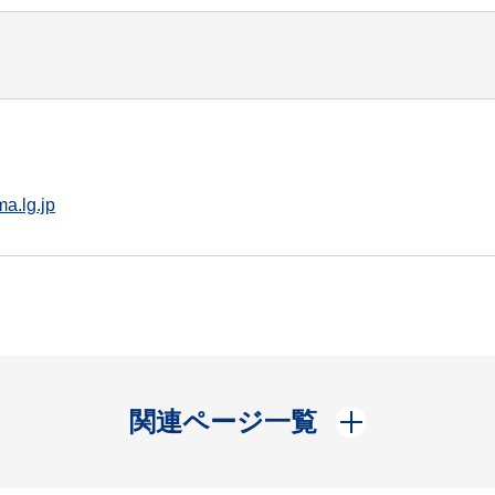
a.lg.jp
開く
関連ページ一覧