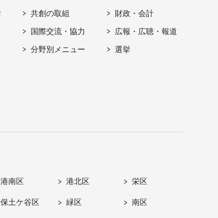
信
共創の取組
財政・会計
国際交流・協力
広報・広聴・報道
分野別メニュー
選挙
港南区
港北区
栄区
保土ケ谷区
緑区
南区