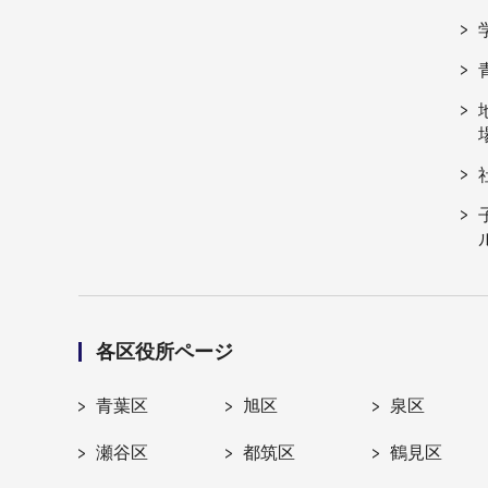
各区役所ページ
青葉区
旭区
泉区
瀬谷区
都筑区
鶴見区