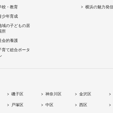
学校・教育
横浜の魅力発
青少年育成
地域の子どもの居
場所
社会的養護
子育て総合ポータ
ル
磯子区
神奈川区
金沢区
戸塚区
中区
西区