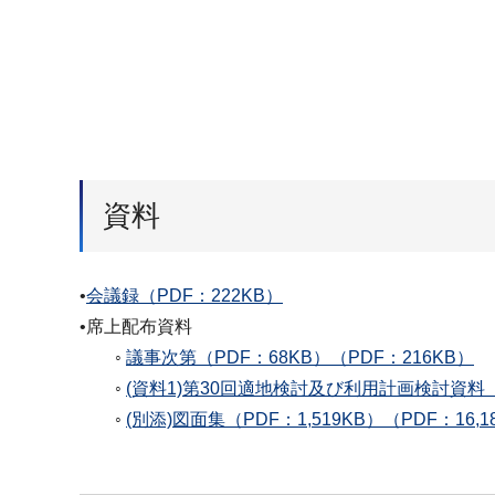
資料
•
会議録（PDF：222KB）
•席上配布資料
◦
議事次第（PDF：68KB）（PDF：216KB）
◦
(資料1)第30回適地検討及び利用計画検討資料（P
◦
(別添)図面集（PDF：1,519KB）（PDF：16,1