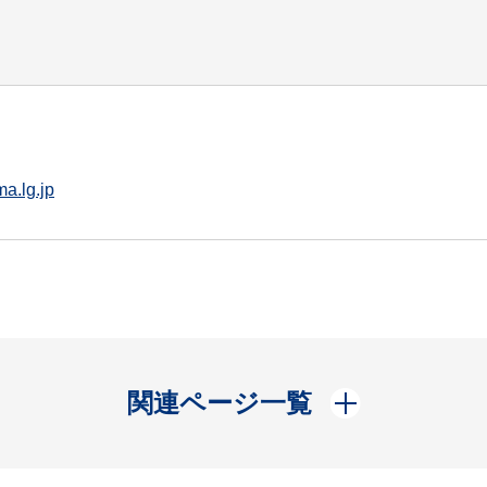
a.lg.jp
開く
関連ページ一覧