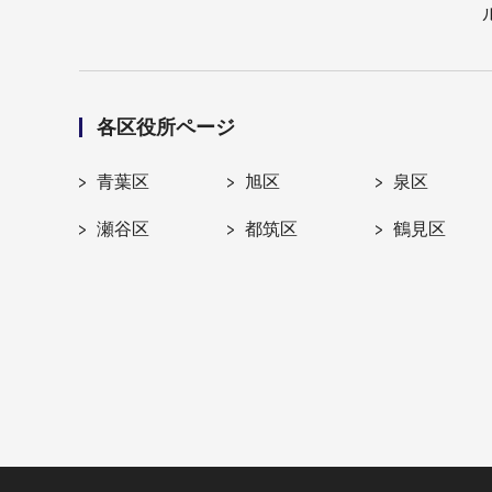
各区役所ページ
青葉区
旭区
泉区
瀬谷区
都筑区
鶴見区