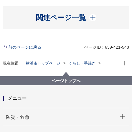
開く
関連ページ一覧
前のページに戻る
ページID：639-421-548
現在位
現在位置
横浜市トップページ
くらし・手続き
市民協働・学び
図書館
各図書館
栄図書館
栄図書館のイベント
おはなし会
ページトップへ
メニュー
開く
防災・救急
開く