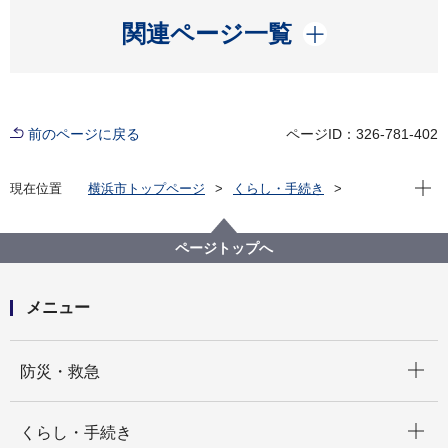
開く
関連ページ一覧
前のページに戻る
ページID：326-781-402
現在位
現在位置
横浜市トップページ
くらし・手続き
市民協働・学び
図書館
各図書館
栄図書館
栄図書館のイベント
本との出会いの場（テーマ展示）
ページトップへ
メニュー
開く
防災・救急
開く
くらし・手続き