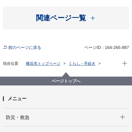
開く
関連ページ一覧
前のページに戻る
ページID：164-265-887
現在位
現在位置
横浜市トップページ
くらし・手続き
市民協働・学び
図書館
各図書館
港南図書館
医療情報コーナー
ページトップへ
メニュー
開く
防災・救急
開く