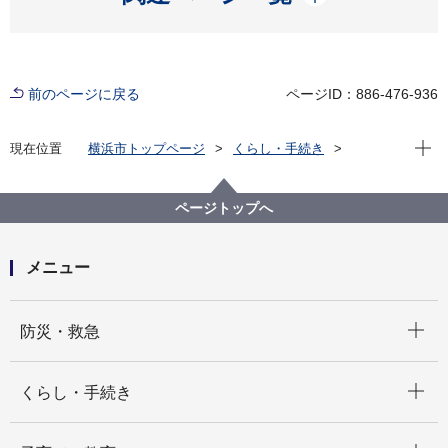
前のページに戻る
ページID：886-476-936
現在位
現在位置
横浜市トップページ
くらし・手続き
市民協働・学び
図書館
各図書館
港北図書館
ページトップへ
メニュー
開く
防災・救急
開く
くらし・手続き
開く