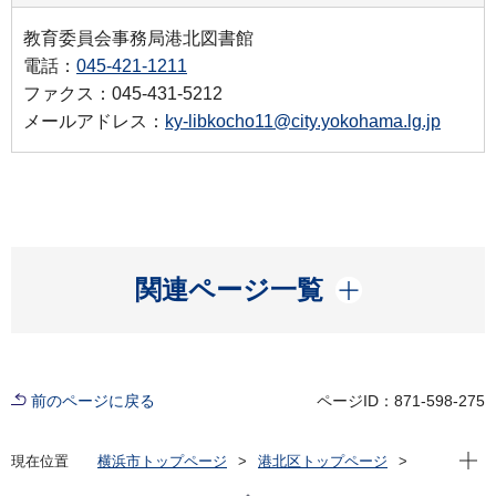
教育委員会事務局港北図書館
電話：
045-421-1211
ファクス：045-431-5212
メールアドレス：
ky-libkocho11@city.yokohama.lg.jp
開く
関連ページ一覧
前のページに戻る
ページID：871-598-275
現在位
現在位置
横浜市トップページ
港北区トップページ
イベント
その他
朗読の部屋