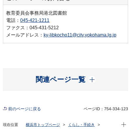
教育委員会事務局港北図書館
電話：
045-421-1211
ファクス：045-431-5212
メールアドレス：
ky-libkocho11@city.yokohama.lg.jp
開く
関連ページ一覧
前のページに戻る
ページID：754-334-123
現在位
現在位置
横浜市トップページ
くらし・手続き
市民協働・学び
図書館
各図書館