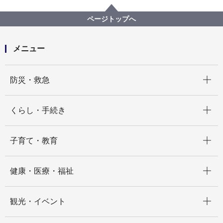
港北図書館
港北図書館からのお知らせ
港北区本との出会いマップ（港北区内の図書貸出施
ページトップへ
設・閲覧施設のご紹介）
メニュー
開く
防災・救急
開く
くらし・手続き
開く
子育て・教育
開く
健康・医療・福祉
開く
観光・イベント
開く