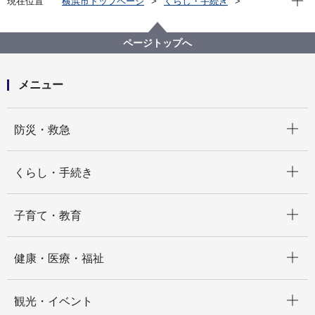
現在位置
横浜市トップページ
くらし・手続き
市民協働・学び
図書館
各図書館
中央図書館
のげやま子ども図書館おやこフロア
ページトップへ
メニュー
開く
防災・救急
開く
くらし・手続き
開く
子育て・教育
開く
健康・医療・福祉
開く
観光・イベント