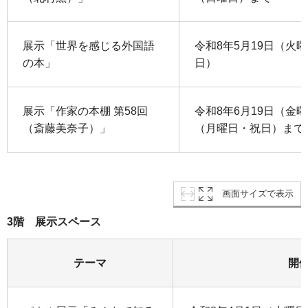
展示「世界を感じる外国語
令和8年5月19日（火
の本」
日）
展示「作家の本棚 第58回
令和8年6月19日（金
（斎藤美奈子）」
（月曜日・祝日）まで
画面サイズで表示
3階 展示スペース
テーマ
開