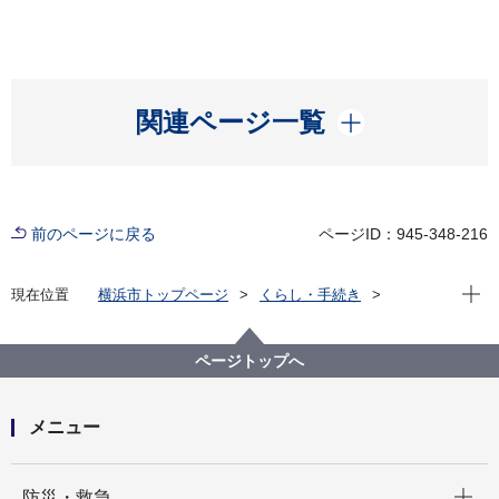
開く
関連ページ一覧
前のページに戻る
ページID：945-348-216
現在位
現在位置
横浜市トップページ
くらし・手続き
市民協働・学び
図書館
各図書館
中央図書館
3階・4階・5階テーマ展示
ページトップへ
メニュー
開く
防災・救急