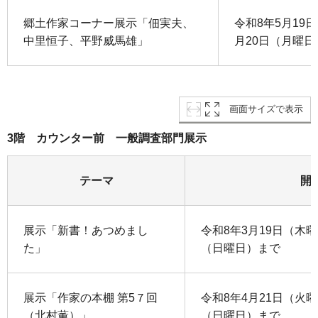
郷土作家コーナー展示「佃実夫、
令和8年5月19
中里恒子、平野威馬雄」
月20日（月曜
画面サイズで表示
3階 カウンター前 一般調査部門展示
テーマ
開
展示「新書！あつめまし
令和8年3月19日（木
た」
（日曜日）まで
展示「作家の本棚 第5７回
令和8年4月21日（火
（北村薫）」
（日曜日）まで