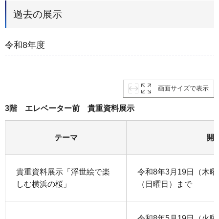
過去の展示
令和8年度
画面サイズで表示
3階 エレベーター前 貴重資料展示
テーマ
開
貴重資料展示「浮世絵で楽
令和8年3月19日（木曜
しむ横浜の桜」
（日曜日）まで
令和8年5月19日（火曜