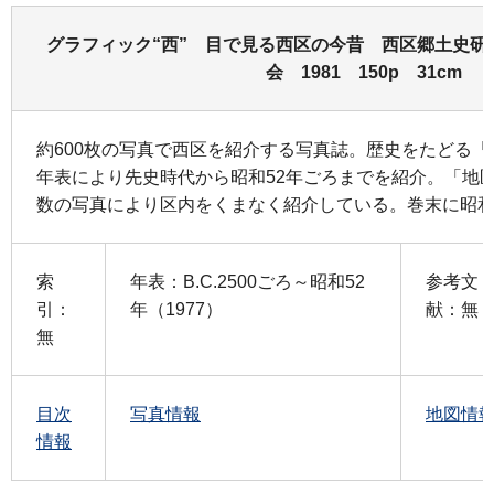
グラフィック“西” 目で見る西区の今昔 西区郷土史研
会 1981 150p 31cm
約600枚の写真で西区を紹介する写真誌。歴史をたどる
年表により先史時代から昭和52年ごろまでを紹介。「地
数の写真により区内をくまなく紹介している。巻末に昭和
索
年表：B.C.2500ごろ～昭和52
参考文
引：
年（1977）
献：無
無
目次
写真情報
地図情
情報