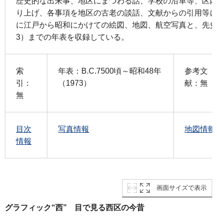
歴史的な出来事、地区にまつわる話、学校の沿革等、区
り上げ、各事項を地区の古老の談話、文献からの引用等
に江戸から昭和にかけての絵図、地図、航空写真と、先史時
3）までの年表を収録している。
索
年表：B.C.7500頃～昭和48年
参考文
引：
（1973）
献：無
無
目次
写真情報
地図情報
情報
画面サイズで表示
グラフィック“西” 目で見る西区の今昔