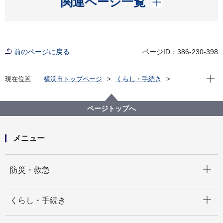
関連ページ一覧
前のページに戻る
ページID：386-230-398
現在位
現在位置
横浜市トップページ
くらし・手続き
市民協働・学び
図書館
横浜を知る
各区の歴史
西区
西区関連資料目録
ページトップへ
メニュー
開く
防災・救急
開く
くらし・手続き
開く