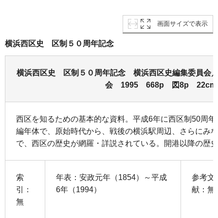
画面サイズで表示
横浜西区史 区制５０周年記念
横浜西区史 区制５０周年記念 横浜西区史編集委員会
会 1995 668p 図8p 22cm
西区を知るための基本的な資料。平成6年に西区制50周
編年体で、原始時代から、戦後の横浜駅周辺、さらにみ
で、西区の歴史が網羅・詳説されている。開港以降の歴
索
年表：安政元年（1854）～平成
参考文
引：
6年（1994）
献：無
無