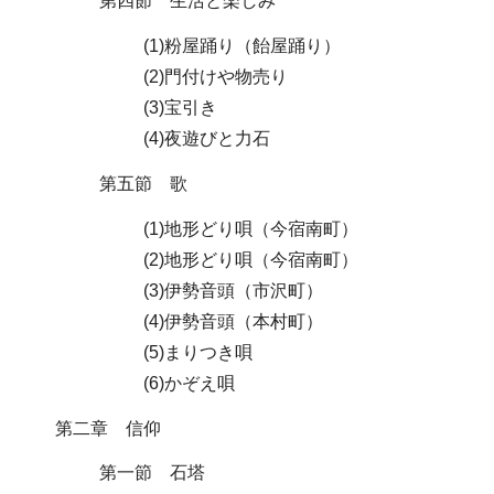
第四節 生活と楽しみ
(1)粉屋踊り（飴屋踊り）
(2)門付けや物売り
(3)宝引き
(4)夜遊びと力石
第五節 歌
(1)地形どり唄（今宿南町）
(2)地形どり唄（今宿南町）
(3)伊勢音頭（市沢町）
(4)伊勢音頭（本村町）
(5)まりつき唄
(6)かぞえ唄
第二章 信仰
第一節 石塔