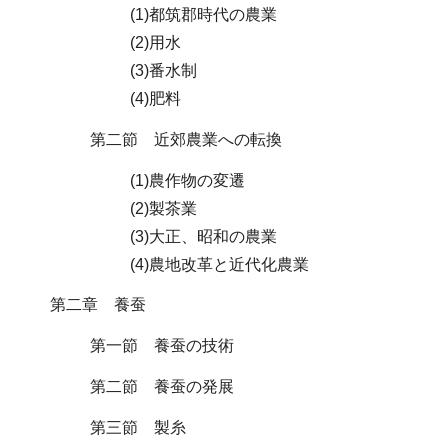
(1)都筑郡時代の農業
(2)用水
(3)番水制
(4)肥料
第二節 近郊農業への転換
(1)農作物の変遷
(2)製茶業
(3)大正、昭和の農業
(4)農地改革と近代化農業
第二章 養蚕
第一節 養蚕の技術
第二節 養蚕の発展
第三節 製糸