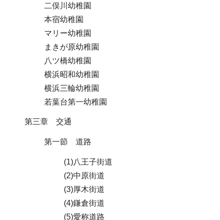
二俣川幼稚園
本宿幼稚園
マリー幼稚園
まきが原幼稚園
八ツ橋幼稚園
横浜昭和幼稚園
横浜三輪幼稚園
若葉台第一幼稚園
第三章 交通
第一節 道路
(1)八王子街道
(2)中原街道
(3)厚木街道
(4)鎌倉街道
(5)愛称道路