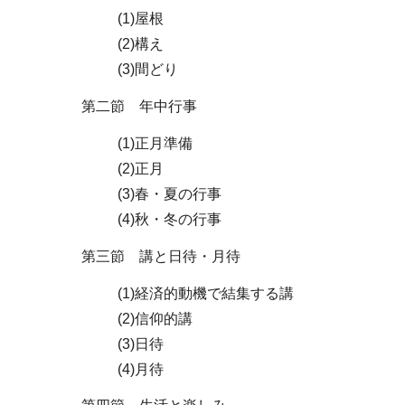
(1)屋根
(2)構え
(3)間どり
第二節 年中行事
(1)正月準備
(2)正月
(3)春・夏の行事
(4)秋・冬の行事
第三節 講と日待・月待
(1)経済的動機で結集する講
(2)信仰的講
(3)日待
(4)月待