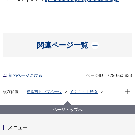
開く
関連ページ一覧
前のページに戻る
ページID：729-660-833
現在位
現在位置
横浜市トップページ
くらし・手続き
市民協働・学び
図書館
横浜を知る
各区の歴史
旭区
旭区郷土史 目次
ページトップへ
メニュー