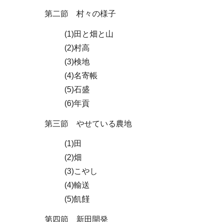
第二節 村々の様子
(1)田と畑と山
(2)村高
(3)検地
(4)名寄帳
(5)石盛
(6)年貢
第三節 やせている農地
(1)田
(2)畑
(3)こやし
(4)輸送
(5)飢饉
第四節 新田開発