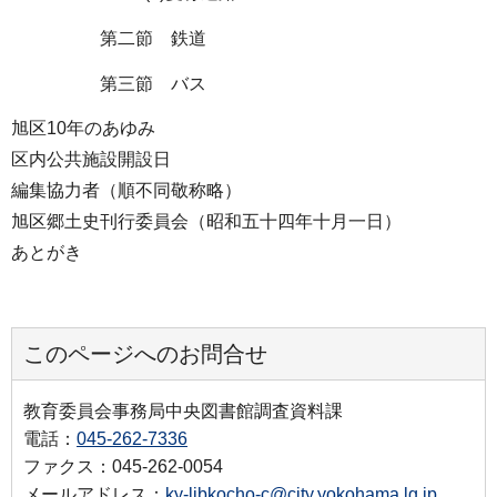
第二節 鉄道
第三節 バス
旭区10年のあゆみ
区内公共施設開設日
編集協力者（順不同敬称略）
旭区郷土史刊行委員会（昭和五十四年十月一日）
あとがき
このページへのお問合せ
教育委員会事務局中央図書館調査資料課
電話：
045-262-7336
ファクス：045-262-0054
メールアドレス：
ky-libkocho-c@city.yokohama.lg.jp