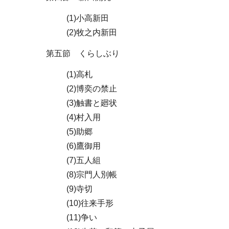
(1)小高新田
(2)牧之内新田
第五節 くらしぶり
(1)高札
(2)博奕の禁止
(3)触書と廻状
(4)村入用
(5)助郷
(6)鷹御用
(7)五人組
(8)宗門人別帳
(9)寺切
(10)往来手形
(11)争い