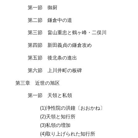
第一節 御厨
第二節 鎌倉中の道
第三節 畠山重忠と鶴ヶ峰・二俣川
第四節 新田義貞の鎌倉攻め
第五節 後北条の進出
第六節 上川井町の板碑
第三章 近世の旭区
第一節 天領と私領
(1)浄性院の洪鐘〔おおかね〕
(2)天領と知行所
(3)私領の増加
(4)取り上げられた知行所