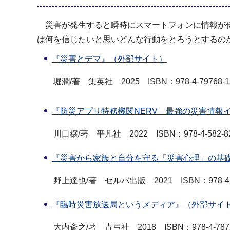
災害が発生すると瞬時にスマートフォンに情報が伝
は何を信じたいと思いどんな行動をとろうとするの
『災害とデマ』（外部サイト）
堀潤/著 集英社 2025 ISBN：978-4-79768-15
『防災アプリ特務機関NERV 最強の災害情報
川口穣/著 平凡社 2022 ISBN：978-4-582-82
『災害から家族と自分を守る「災害心理」の基
野上達也/著 セルバ出版 2021 ISBN：978-4-86
『臨時災害放送局というメディア』（外部サイ
大内斎之/著 青弓社 2018 ISBN：978-4-7872-