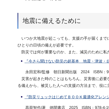
地震に備えるために
いつか大地震が起こっても、支援の手が届くまでに
ひとりの日頃の備えが必要です。
防災では何が重要なのか、また、減災のために私た
『今さら聞けない防災の超基本 地震・津波・台
永田宏和/監修 朝日新聞出版 2024 ISBN：978-4-
災害が起きた時のことはもちろん、災害後に必要な
る備えから、被災した人への支援の方法まで、役に
『防災リュックはじめてＢＯＯＫ最適化アレン
髙荷智也/著 徳間書店 2025 ISBN：978-4-19-8