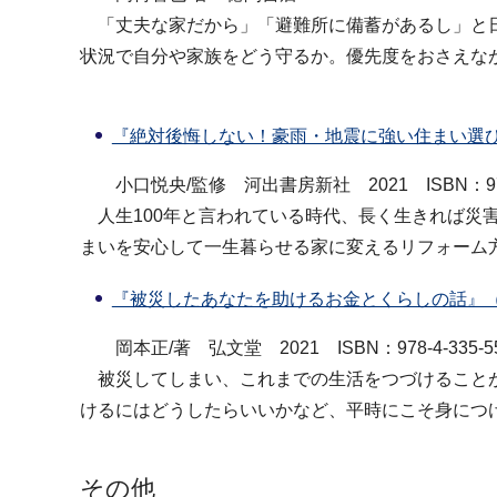
「丈夫な家だから」「避難所に備蓄があるし」と日
状況で自分や家族をどう守るか。優先度をおさえな
『絶対後悔しない！豪雨・地震に強い住まい選
小口悦央/監修 河出書房新社 2021 ISBN：978-4-
人生100年と言われている時代、長く生きれば災
まいを安心して一生暮らせる家に変えるリフォーム
『被災したあなたを助けるお金とくらしの話』
岡本正/著 弘文堂 2021 ISBN：978-4-335-55
被災してしまい、これまでの生活をつづけることが
けるにはどうしたらいいかなど、平時にこそ身につ
その他