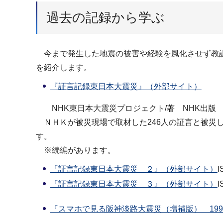
過去の記録から学ぶ
今まで発生した地震の被害や経験を風化させず教訓
を紹介します。
『証言記録東日本大震災』（外部サイト）
NHK東日本大震災プロジェクト/著 NHK出版 2013 I
ＮＨＫが被災現場で取材した246人の証言と被災
す。
※続編があります。
『証言記録東日本大震災 ２』（外部サイト）
I
『証言記録東日本大震災 ３』（外部サイト）
I
『スマホで見る阪神淡路大震災（増補版） 199