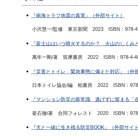
『南海トラフ地震の真実』（外部サイト）
小沢慧一/監修 東京新聞 2023 ISBN：978-4-80
『富士山はいつ噴火するのか？ 火山のしくみ
萬年一剛/著 筑摩書房 2022 ISBN：978-4-480-
『災害とトイレ 緊急事態に備えた対応』（外
日本トイレ協会/編 柏書房 2022 ISBN：978-4-7
『マンション防災の新常識 逃げずに留まる「
釜石徹/著 合同フォレスト 2020 ISBN：978-4-7
『犬と一緒に生き残る防災BOOK』（外部サイ