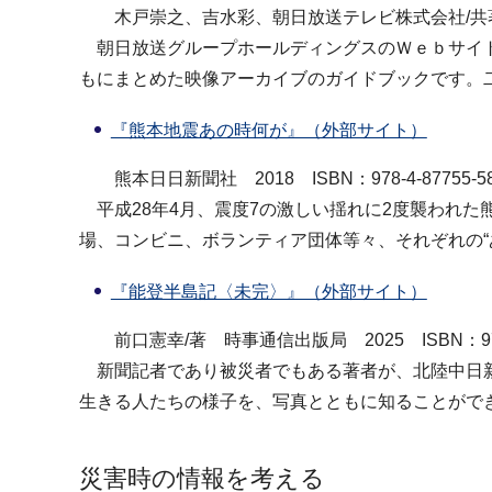
木戸崇之、吉水彩、朝日放送テレビ株式会社/共著 西日本出
朝日放送グループホールディングスのＷｅｂサイト「
もにまとめた映像アーカイブのガイドブックです。
『熊本地震あの時何が』（外部サイト）
熊本日日新聞社 2018 ISBN：978-4-87755-58
平成28年4月、震度7の激しい揺れに2度襲われ
場、コンビニ、ボランティア団体等々、それぞれの“
『能登半島記〈未完〉』（外部サイト）
前口憲幸/著 時事通信出版局 2025 ISBN：978-4-
新聞記者であり被災者でもある著者が、北陸中日新
生きる人たちの様子を、写真とともに知ることがで
災害時の情報を考える