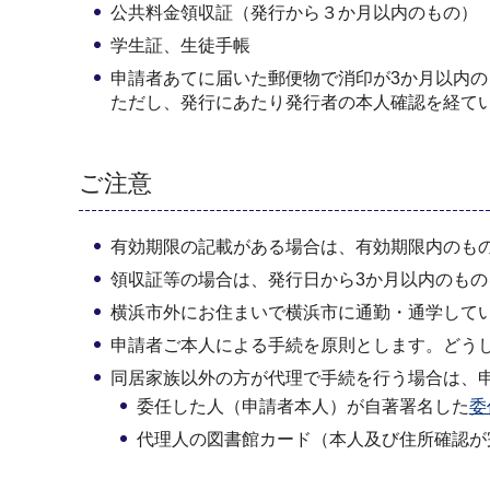
公共料金領収証（発行から３か月以内のもの）
学生証、生徒手帳
申請者あてに届いた郵便物で消印が3か月以内
ただし、発行にあたり発行者の本人確認を経て
ご注意
有効期限の記載がある場合は、有効期限内のも
領収証等の場合は、発行日から3か月以内のもの
横浜市外にお住まいで横浜市に通勤・通学して
申請者ご本人による手続を原則とします。どう
同居家族以外の方が代理で手続を行う場合は、
委任した人（申請者本人）が自著署名した
委
代理人の図書館カード（本人及び住所確認が