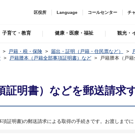
区役所
Language
コールセンター
チ
子育て・教育
健康・医療・福祉
観光・
戸籍・税・保険
届出・証明（戸籍・住民票など）
行
戸籍謄本（戸籍全部事項証明書）など
戸籍謄本（戸籍
項証明書）などを郵送請求
人事項証明書)の郵送請求による取得の手続きです。お渡しまで