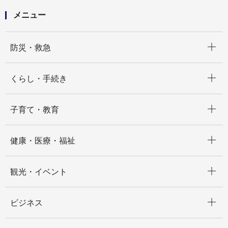
戸籍謄本（戸籍全部事項証明書）など
戸籍謄本（戸籍全部事項証明書）などをオンライン申
メニュー
請する
開く
防災・救急
開く
くらし・手続き
開く
子育て・教育
開く
健康・医療・福祉
開く
観光・イベント
開く
ビジネス
開く