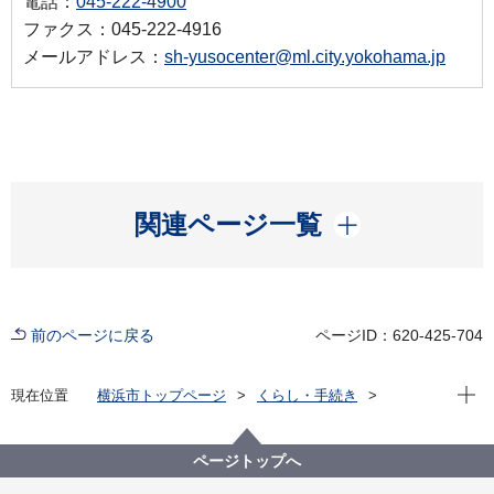
電話：
045-222-4900
ファクス：045-222-4916
メールアドレス：
sh-yusocenter@ml.city.yokohama.jp
開く
関連ページ一覧
前のページに戻る
ページID：620-425-704
現在位
現在位置
横浜市トップページ
くらし・手続き
戸籍・税・保険
届出・証明（戸籍・住民票など）
戸籍・住民票・印鑑登録・マイナンバーカード
ページトップへ
戸籍・住民票・印鑑登録などの証明発行