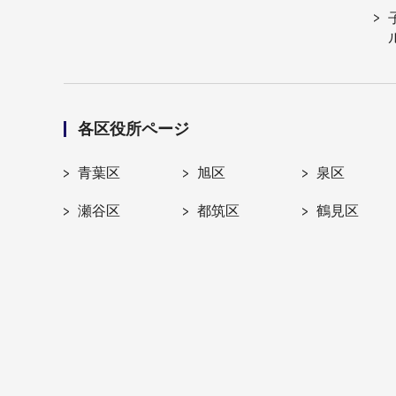
各区役所ページ
青葉区
旭区
泉区
瀬谷区
都筑区
鶴見区