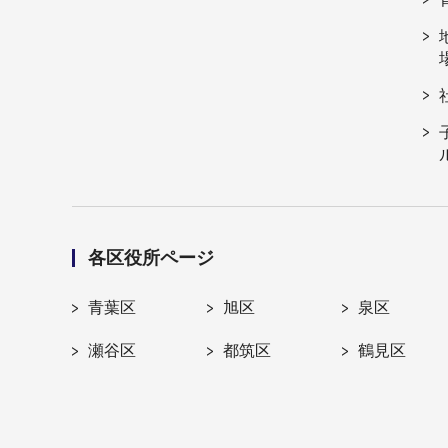
各区役所ページ
青葉区
旭区
泉区
瀬谷区
都筑区
鶴見区