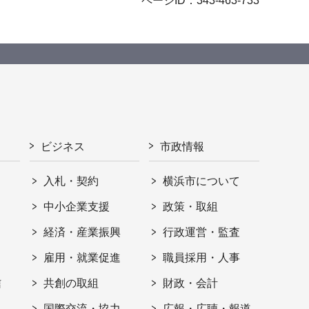
ページID：343-463-733
ビジネス
市政情報
入札・契約
横浜市について
ト
中小企業支援
政策・取組
経済・産業振興
行政運営・監査
雇用・就業促進
職員採用・人事
信
共創の取組
財政・会計
国際交流・協力
広報・広聴・報道