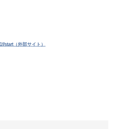
a1e2c91f/start（外部サイト）