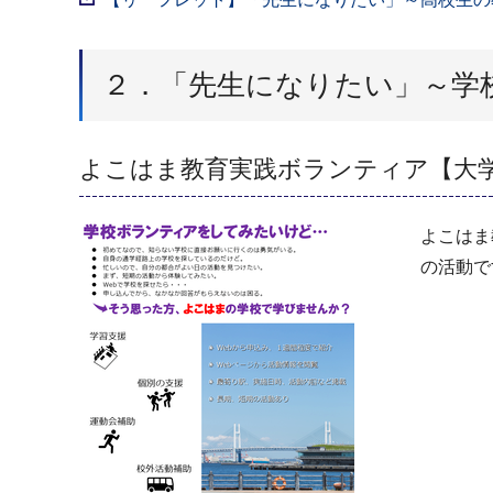
２．「先生になりたい」～学
よこはま教育実践ボランティア【大
よこはま
の活動で