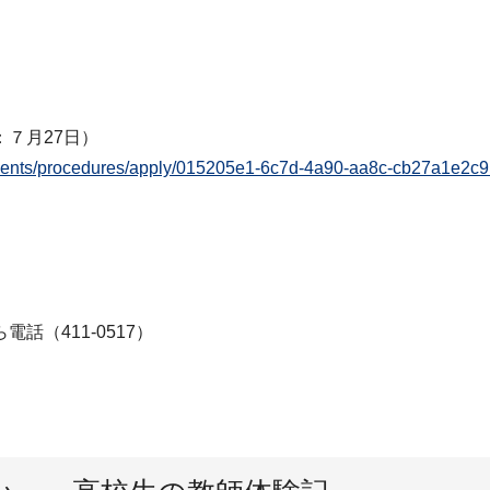
７月27日）
a/residents/procedures/apply/015205e1-6c7d-4a90-aa8c-cb27
（411-0517）