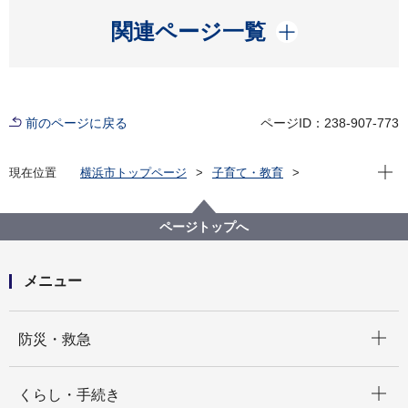
開く
関連ページ一覧
前のページに戻る
ページID：238-907-773
現在位
現在位置
横浜市トップページ
子育て・教育
学校・教育
教育に関する施策・取組
教育センター
教職員等の人材育成について（横浜市 人材育成指
ページトップへ
標・研修計画）
メニュー
開く
防災・救急
開く
くらし・手続き