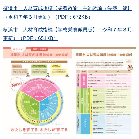
横浜市 人材育成指標【栄養教諭・主幹教諭（栄養）版】
（令和７年３月更新）（PDF：672KB）
横浜市 人材育成指標【学校栄養職員版】（令和７年３月
更新）（PDF：651KB）