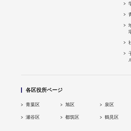
各区役所ページ
青葉区
旭区
泉区
瀬谷区
都筑区
鶴見区