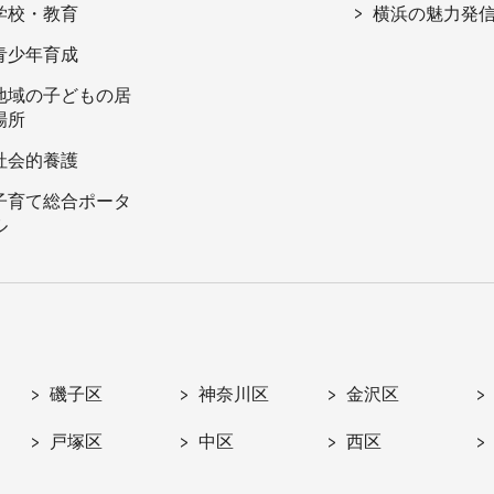
学校・教育
横浜の魅力発
青少年育成
地域の子どもの居
場所
社会的養護
子育て総合ポータ
ル
磯子区
神奈川区
金沢区
戸塚区
中区
西区