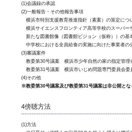
(1)会議録の承認
(2)一般報告・その他報告事項
横浜市特別支援教育推進指針（素案）の策定につ
横浜サイエンスフロンティア高等学校のスーパーサ
新たな図書館像（図書館ビジョン（仮称））の基
中学校における全員給食の実施に向けた事業者の
(3)審議案件
教委第30号議案 横浜市少年自然の家の指定管理
教委第31号議案 横浜市いじめ問題専門委員会委
(4)その他
※教委第30号議案及び教委第31号議案は非公開と
4傍聴方法
(1)方法