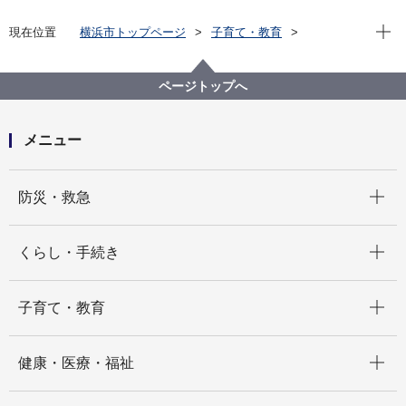
現在位
現在位置
横浜市トップページ
子育て・教育
学校・教育
教育委員会
教育委員会会議
令和５年度開催会議
令和５年12月15日臨時会
ページトップへ
メニュー
開く
防災・救急
開く
くらし・手続き
開く
子育て・教育
開く
健康・医療・福祉
開く