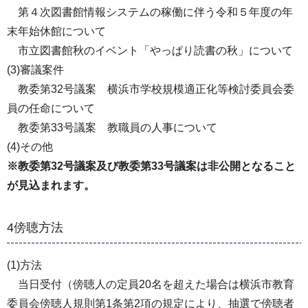
第４次図書館情報システムの稼働に伴う令和５年度の年
末年始休館について
市立図書館秋のイベント「やっぱり読書の秋」について
(3)審議案件
教委第32号議案 横浜市学校規模適正化等検討委員会委
員の任命について
教委第33号議案 教職員の人事について
(4)その他
※教委第32号議案及び教委第33号議案は非公開となること
が見込まれます。
4傍聴方法
(1)方法
当日受付（傍聴人の定員20名を超えた場合は横浜市教育
委員会傍聴人規則第1条第2項の規定により、抽選で傍聴者