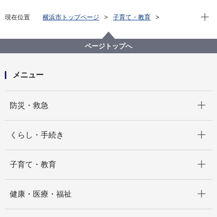
現在位
現在位置
横浜市トップページ
子育て・教育
学校・教育
教育委員会
教育委員会会議
令和５年度開催会議
令和5年10月20日定例会
ページトップへ
メニュー
開く
防災・救急
開く
くらし・手続き
開く
子育て・教育
開く
健康・医療・福祉
開く