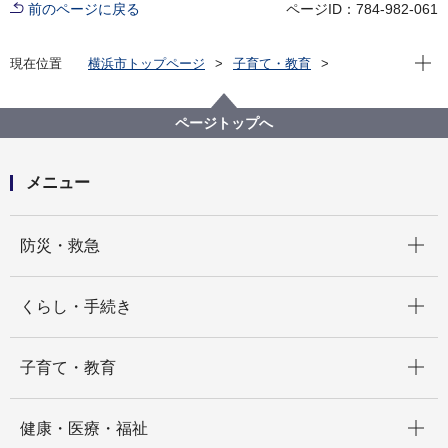
前のページに戻る
ページID：784-982-061
現在位
現在位置
横浜市トップページ
子育て・教育
学校・教育
教育委員会
教育委員会会議
令和５年度開催会議
令和5年7月7日定例会
ページトップへ
メニュー
開く
防災・救急
開く
くらし・手続き
開く
子育て・教育
開く
健康・医療・福祉