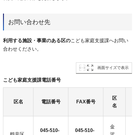
お問い合わせ先
利用する施設・事業のある区の
こども家庭支援課へお問い
合わせください。
画面サイズで表示
こども家庭支援課電話番号
区
区名
電話番号
FAX番号
名
金
045-510-
045-510-
0
鶴見区
沢