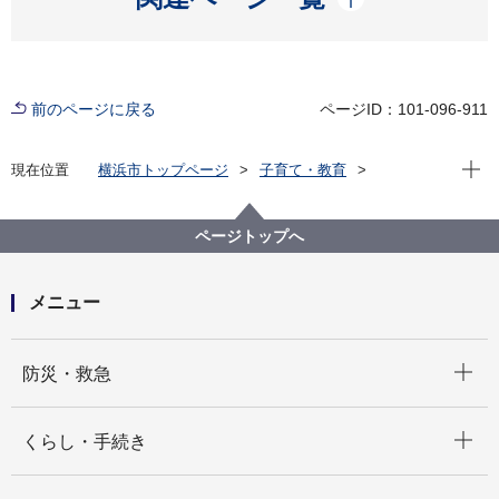
前のページに戻る
ページID：101-096-911
現在位
現在位置
横浜市トップページ
子育て・教育
保育・幼児教育
幼稚園・幼児教育
副食費の免除対象の決定方法（幼稚園・認定こども
園）
ページトップへ
メニュー
開く
防災・救急
開く
くらし・手続き
開く