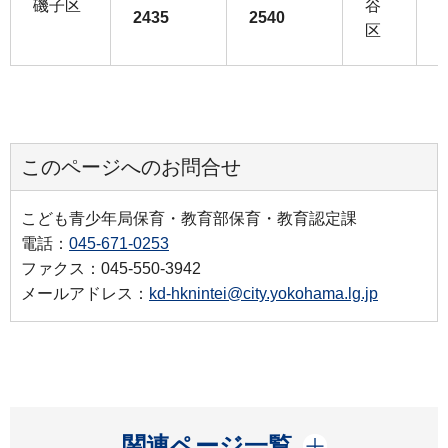
磯子区
谷
2435
2540
5
区
このページへのお問合せ
こども青少年局保育・教育部保育・教育認定課
電話：
045-671-0253
ファクス：045-550-3942
メールアドレス：
kd-hknintei@city.yokohama.lg.jp
開く
関連ページ一覧