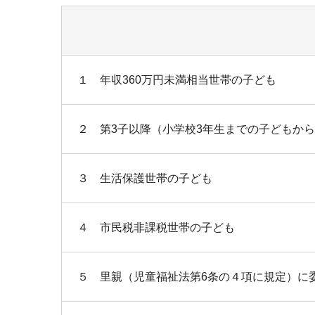
１ 年収360万円未満相当世帯の子ども
２ 第3子以降（小学校3年生までの子どもか
３ 生活保護世帯の子ども
４ 市民税非課税世帯の子ども
５ 里親（児童福祉法第6条の４項に規定）に