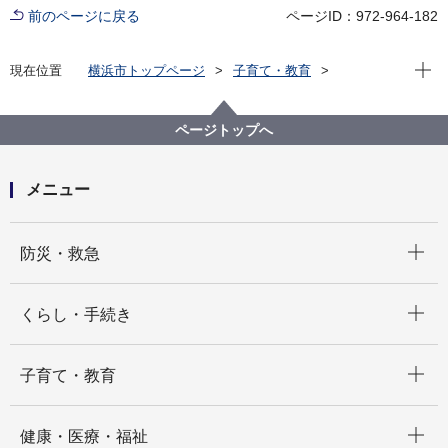
前のページに戻る
ページID：972-964-182
現在位
現在位置
横浜市トップページ
子育て・教育
保育・幼児教育
保育所・保育施設
保育施設・保育対策
保育・教育の質向上
感染症対応
ページトップへ
メニュー
開く
防災・救急
開く
くらし・手続き
開く
子育て・教育
開く
健康・医療・福祉