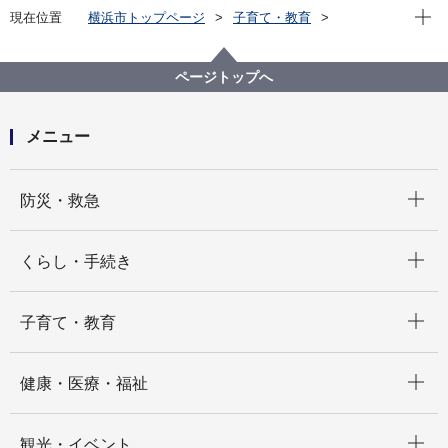
現在位
現在位置
横浜市トップページ
子育て・教育
保育・幼児教育
保育所・保育施設
保育施設・保育対策
保育・教育の質向上
福祉サービス第三者評価【保育分野】
ページトップへ
メニュー
開く
防災・救急
開く
くらし・手続き
開く
子育て・教育
開く
健康・医療・福祉
開く
観光・イベント