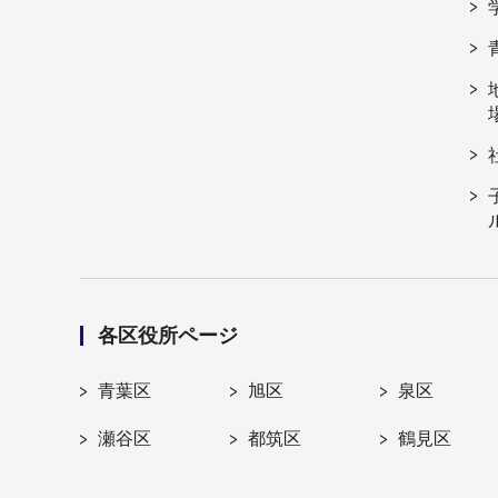
各区役所ページ
青葉区
旭区
泉区
瀬谷区
都筑区
鶴見区