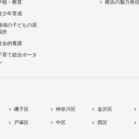
学校・教育
横浜の魅力発
青少年育成
地域の子どもの居
場所
社会的養護
子育て総合ポータ
ル
磯子区
神奈川区
金沢区
戸塚区
中区
西区