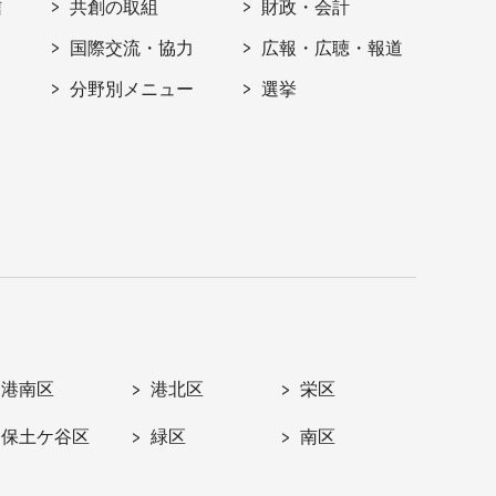
信
共創の取組
財政・会計
国際交流・協力
広報・広聴・報道
分野別メニュー
選挙
港南区
港北区
栄区
保土ケ谷区
緑区
南区