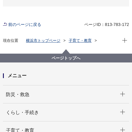
前のページに戻る
ページID：813-783-172
現在位
現在位置
横浜市トップページ
子育て・教育
保育・幼児教育
保育所・保育施設
保育施設・保育対策
保育・教育の質向上
横浜市 保育士職
ページトップへ
メニュー
開く
防災・救急
開く
くらし・手続き
開く
子育て・教育