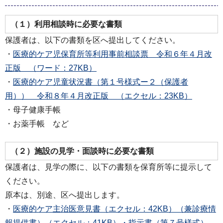
（１）利用相談時に必要な書類
保護者は、以下の書類を区へ提出してください。
・
医療的ケア児保育所等利用事前相談票 令和６年４月改
正版 （ワード：27KB）
・
医療的ケア児童状況書（第１号様式ー２（保護者
用）） 令和８年４月改正版 （エクセル：23KB）
・母子健康手帳
・お薬手帳 など
（２）施設の見学・面談時に必要な書類
保護者は、見学の際に、以下の書類を保育所等に提示して
ください。
原本は、別途、区へ提出します。
・
医療的ケア主治医意見書（エクセル：42KB）
（兼診療情
報提供書）（エクセル：41KB）
・指示書（第７号様式）