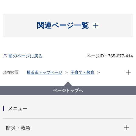
開く
関連ページ一覧
前のページに戻る
ページID：765-677-414
現在位
現在位置
横浜市トップページ
子育て・教育
保育・幼児教育
保育所・保育施設
保育施設・保育対策
保育所等における医療的ケア児の受入れ推進について
ページトップへ
保育所等における医療的ケア児受入れ推進ガイドライ
ン
メニュー
開く
防災・救急